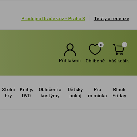
Prodejna Dráček.cz - Praha 8
Testy a recenze
0
0
Přihlášení
Oblíbené
Váš košík
Stolní
Knihy,
Oblečení a
Dětský
Pro
Black
hry
DVD
kostýmy
pokoj
miminka
Friday