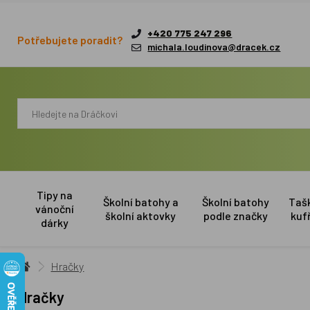
+420 775 247 296
Potřebujete poradit?
michala.loudinova@dracek.cz
Tipy na
Školní batohy a
Školní batohy
Taš
vánoční
školní aktovky
podle značky
kuf
dárky
Hračky
Hračky