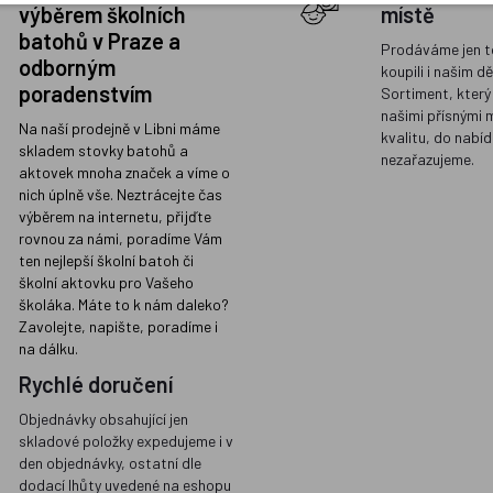
výběrem školních
místě
batohů v Praze a
Prodáváme jen t
odborným
koupili i našim d
poradenstvím
Sortiment, který
našimi přísnými 
Na naší prodejně v Libni máme
kvalitu, do nabíd
skladem stovky batohů a
nezařazujeme.
aktovek mnoha značek a víme o
nich úplně vše. Neztrácejte čas
výběrem na internetu, přijďte
rovnou za námi, poradíme Vám
ten nejlepší školní batoh či
školní aktovku pro Vašeho
školáka. Máte to k nám daleko?
Zavolejte, napište, poradíme i
na dálku.
Rychlé doručení
Objednávky obsahující jen
skladové položky expedujeme i v
den objednávky, ostatní dle
dodací lhůty uvedené na eshopu