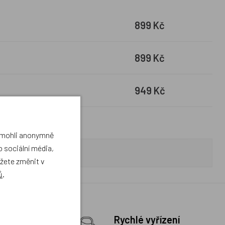
899 Kč
899 Kč
949 Kč
a mohli anonymně
 sociální média,
ůžete změnit v
ů
.
y na prvním
Rychlé vyřízení