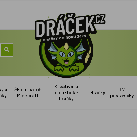
Kreativní a
ky a
Školní batoh
TV
didaktické
Hračky
říky
Minecraft
postavičky
hračky