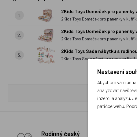
2Kids Toys Domeček pro panenky v 
1.
2Kids Toys Domeček pro panenky v kufřík
2Kids Toys Domeček pro panenky v
2.
2Kids Toys Domeček pro panenky v kufří
2Kids Toys Sada nábytku s rodinou 
3.
2Kids Toys Sada nábytku s rodinou 5 v 1
Nastavení souh
Abychom vám usnadn
analyzovat návštěvn
inzerci a analýzu. J
patičce webu. Podr
Rodinný český