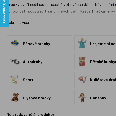
Hračky
tvoří nedílnou součást života všech dětí – tráví s nimi 
schopnosti soustředit se u malých dětí. Každá
hračka
je vy
trpělivost. Vymýšlení příběhů pak navíc rozvíjí slovní zásobu a
Zobrazit více
nenásilnou formou učit poznávat části těla a jednotlivé kousk
omyvatelné, popřípadě pratelné, je tedy možné si s nimi hrát
najdete opravdu mnoho. Vše české je pečlivě v popisu výrobku o
Pěnové hračky
Hrajeme si na
ubývá, pořád lze najít krásné a kvalitní
české hračky
, které Vám
Autodráhy
Dětské kuchy
Sport
Kuličkové drá
Plyšové hračky
Panenky
Nejprodávanější produkty