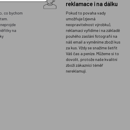
reklamace i na dálku
o, co bychom
Pokud to povaha vady
ětem.
umožňuje (zjevná
 neprojde
neopravitelnost výrobku),
měřítky na
reklamaci vyřídíme i na základě
ky
pouhého zaslání fotografií na
náš email a vyměníme zboží kus
za kus. Vždy se snažíme šetřit
Váš čas a peníze. Můžeme si to
dovolit, protože naše kvalitní
zboží zákazníci téměř
nereklamují.