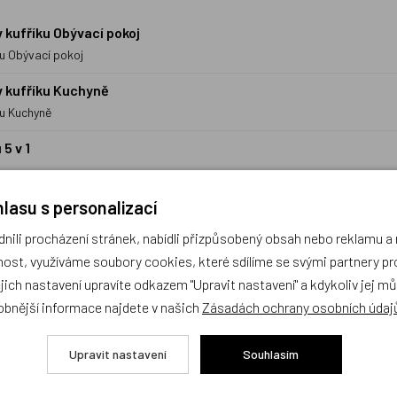
kufříku Obývací pokoj
u Obývací pokoj
 kufříku Kuchyně
ku Kuchyně
5 v 1
lasu s personalizací
Zobrazit
další 3 produkty
ili procházení stránek, nabídli přizpůsobený obsah nebo reklamu 
ost, využíváme soubory cookies, které sdílíme se svými partnery pro
Nebyly nalezeny žádné produkty.
ejich nastavení upravíte odkazem "Upravit nastavení" a kdykoliv jej m
obnější informace najdete v našich
Zásadách ochrany osobních údaj
Upravit nastavení
Souhlasím
Prodejna s největším
Kvalita vžd