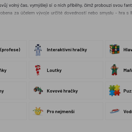
svůj volný čas, vymýšlejí si o nich příběhy, čímž probouzí svou fant
robena za účelem vývoje určité dovednosti nebo smyslu - hra s
 vyjadřovací schopnosti.
Maňásci
plní prakticky obdobnou funkci.
P
y oblečení. Děti si tak nejen se svými oblíbenými postavami moho
 jak venku, tak i doma a případné nečistoty z nich očistit. Náš 
značeno, na selekci můžete i použíf fitrovací tlačítko s českou vla
 (profese)
Interaktivní hračky
Hla
 rádi a s hrdostí nabízíme.
ňky
Loutky
Maň
hy
Kovové hračky
Puz
Pro nejmenší
Vod