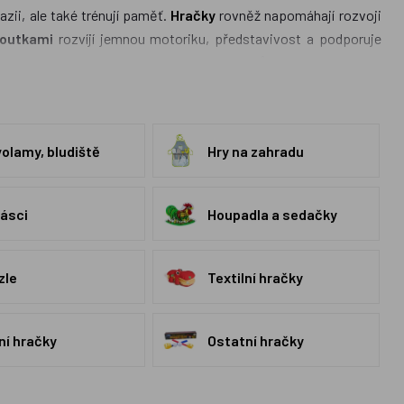
azii, ale také trénují paměť.
Hračky
rovněž napomáhají rozvoji
loutkami
rozvíjí jemnou motoriku, představivost a podporuje
anenky
a
textilní hračky
jsou vhodným způsobem, jak lze děti
u vymýšlet nové a nové příběhy.
Hračky
jsou ve většině případů
obchod se pak zaměřuje na
české výrobky
a v této kategorii jich
ječkou, které najdete v každé kategorii. I když českých výrobců
volamy, bludiště
Hry na zahradu
ásci
Houpadla a sedačky
zle
Textilní hračky
ní hračky
Ostatní hračky