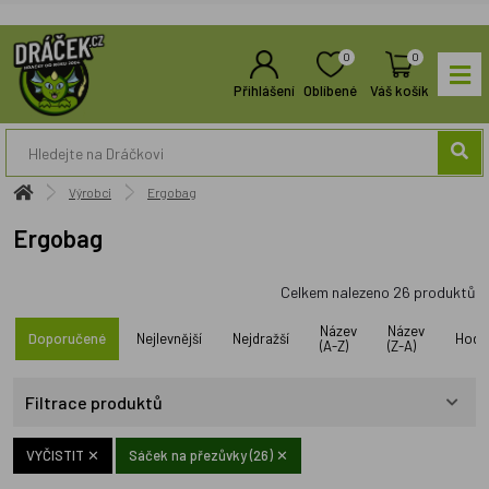
0
0
Přihlášení
Oblíbené
Váš košík
Výrobci
Ergobag
Ergobag
Celkem nalezeno
26
produktů
Název
Název
Doporučené
Nejlevnější
Nejdražší
Hodn
(A-Z)
(Z-A)
Filtrace produktů
VYČISTIT ✕
Sáček na přezůvky (26)
✕