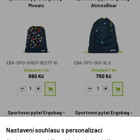
Mosaic
AtmosBear
EBA-SPO-00631-90277-10
EBA-SPO-003-9L9
Skladem 1 ks
Skladem 1 ks
680 Kč
750 Kč
Sportovní pytel Ergobag -
Sportovní pytel Ergobag -
Fire
Ergobag BearRex
Nastavení souhlasu s personalizací