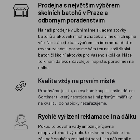
Prodejna s největším výběrem
školních batohů v Praze a
odborným poradenstvím
Na naší prodejně v Libni máme skladem stovky
batohů a aktovek mnoha značek a víme o nich úplně
vše. Neztrácejte čas výběrem na internetu, přijďte
rovnou za námi, poradíme Vám ten nejlepší školní
batoh či školní aktovku pro Vašeho školáka. Máte
to k nám daleko? Zavolejte, napište, poradíme i na
dálku.
Kvalita vždy na prvním místě
Prodáváme jen to, co bychom koupili i našim dětem.
Sortiment, který neprojde našimi přísnými měřítky
na kvalitu, do nabídky nezařazujeme.
Rychlé vyřízení reklamace i na dálku
Pokud to povaha vady umožňuje (zjevná
neopravitelnost výrobku), reklamaci vyřídíme i na
základě pouhého zaslání fotografií na náš email a