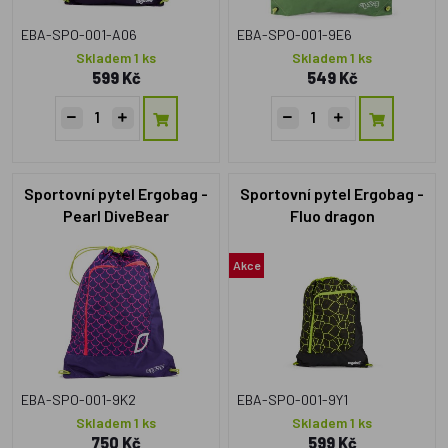
EBA-SPO-001-A06
EBA-SPO-001-9E6
Skladem 1 ks
Skladem 1 ks
599 Kč
549 Kč
Sportovní pytel Ergobag -
Sportovní pytel Ergobag -
Pearl DiveBear
Fluo dragon
Akce
EBA-SPO-001-9K2
EBA-SPO-001-9Y1
Skladem 1 ks
Skladem 1 ks
750 Kč
599 Kč