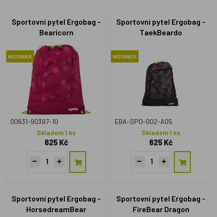
Sportovní pytel Ergobag -
Sportovní pytel Ergobag -
Bearicorn
TaekBeardo
NOVINKA
NOVINKA
00631-90397-10
EBA-SPO-002-A05
Skladem 1 ks
Skladem 1 ks
625 Kč
625 Kč
Sportovní pytel Ergobag -
Sportovní pytel Ergobag -
HorsedreamBear
FireBear Dragon