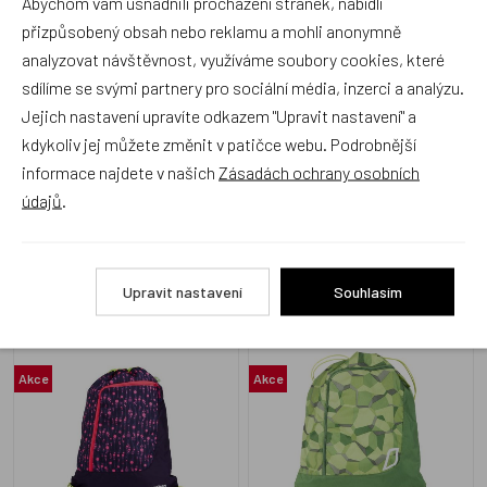
Abychom vám usnadnili procházení stránek, nabídli
přizpůsobený obsah nebo reklamu a mohli anonymně
analyzovat návštěvnost, využíváme soubory cookies, které
sdílíme se svými partnery pro sociální média, inzerci a analýzu.
Jejich nastavení upravíte odkazem "Upravit nastavení" a
EBA-SPO-00632-90195-10
EBA-SPO-003-9Y0
kdykoliv jej můžete změnit v patičce webu. Podrobnější
Skladem 1 ks
Skladem 1 ks
informace najdete v našich
Zásadách ochrany osobních
625 Kč
625 Kč
údajů
.
Upravit nastavení
Souhlasím
Sportovní pytel Ergobag -
Sportovní pytel Ergobag -
Fluo mystic
zelený Dino
Akce
Akce