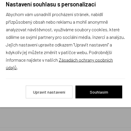
Nastavení souhlasu s personalizací
Rychlé vyřízení reklamace i na dálku
Abychom vám usnadnili procházení stránek, nabídli
Pokud to povaha vady umožňuje (zjevná
neopravitelnost výrobku), reklamaci vyřídíme i na
přizpůsobený obsah nebo reklamu a mohli anonymně
základě pouhého zaslání fotografií na náš email a
analyzovat návštěvnost, využíváme soubory cookies, které
vyměníme zboží kus za kus. Vždy se snažíme šetřit
sdílíme se svými partnery pro sociální média, inzerci a analýzu.
Váš čas a peníze. Můžeme si to dovolit, protože
naše kvalitní zboží zákazníci téměř nereklamují.
Jejich nastavení upravíte odkazem "Upravit nastavení" a
kdykoliv jej můžete změnit v patičce webu. Podrobnější
Milujeme české výrobky
informace najdete v našich
Zásadách ochrany osobních
a proto budou vždy v našem sortimentu zaujímat
údajů
.
přednostní místo
Rychlé doručení
Upravit nastavení
Souhlasím
Objednávky obsahující jen skladové položky
expedujeme i v den objednávky, ostatní dle dodací
lhůty uvedené na eshopu