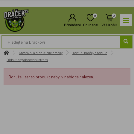
0
0
Přihlášení
Oblíbené
Váš košík
Kreativní a didaktické hračky
Textilní hračky a tabule
Didaktický abecední strom
Bohužel, tento produkt nebyl v nabídce nalezen.