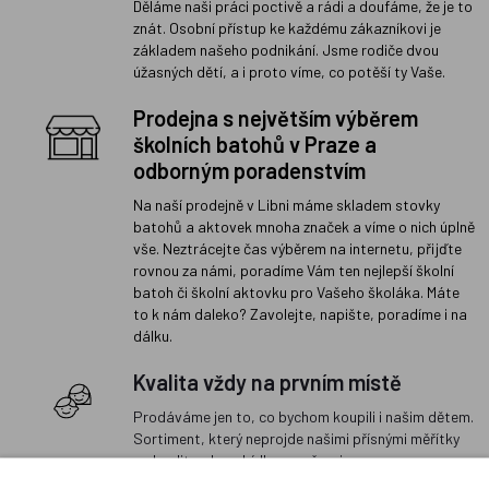
Děláme naši práci poctivě a rádi a doufáme, že je to
znát. Osobní přístup ke každému zákazníkovi je
základem našeho podnikání. Jsme rodiče dvou
úžasných dětí, a i proto víme, co potěší ty Vaše.
Prodejna s největším výběrem
školních batohů v Praze a
odborným poradenstvím
Na naší prodejně v Libni máme skladem stovky
batohů a aktovek mnoha značek a víme o nich úplně
vše. Neztrácejte čas výběrem na internetu, přijďte
rovnou za námi, poradíme Vám ten nejlepší školní
batoh či školní aktovku pro Vašeho školáka. Máte
to k nám daleko? Zavolejte, napište, poradíme i na
dálku.
Kvalita vždy na prvním místě
Prodáváme jen to, co bychom koupili i našim dětem.
Sortiment, který neprojde našimi přísnými měřítky
na kvalitu, do nabídky nezařazujeme.