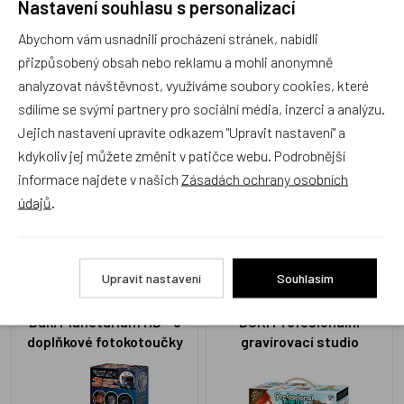
Nastavení souhlasu s personalizací
náramky
bomb miniLab
Abychom vám usnadnili procházení stránek, nabídli
přizpůsobený obsah nebo reklamu a mohli anonymně
analyzovat návštěvnost, využíváme soubory cookies, které
sdílíme se svými partnery pro sociální média, inzerci a analýzu.
Jejich nastavení upravíte odkazem "Upravit nastavení" a
kdykoliv jej můžete změnit v patičce webu. Podrobnější
informace najdete v našich
Zásadách ochrany osobních
STBE305
ST3010
Skladem 3 ks
Skladem 1 ks
údajů
.
169 Kč
329 Kč
Upravit nastavení
Souhlasím
Buki Planetarium HD - 3
BUKI Profesionální
doplňkové fotokotoučky
gravírovací studio