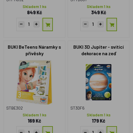
Skladem 1 ks
Skladem 1 ks
849 Kč
349 Kč
BUKI BeTeens Náramky s
BUKI 3D Jupiter - svítící
přívěsky
dekorace na zeď
STBE302
ST3DF6
Skladem 1 ks
Skladem 1 ks
169 Kč
179 Kč