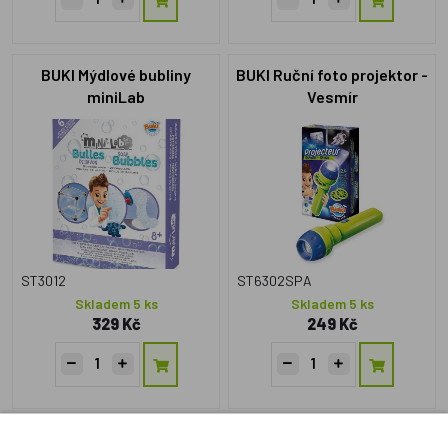
BUKI Mýdlové bubliny
BUKI Ruční foto projektor -
miniLab
Vesmír
ST3012
ST6302SPA
Skladem 5 ks
Skladem 5 ks
329 Kč
249 Kč
BUKI BeTeens Řetízkové
BUKI Výroba koupelových