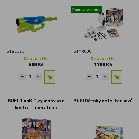
Doprava zdarma
STBL020
STMR500
Skladem 1 ks
Skladem 1 ks
599 Kč
1 799 Kč
BUKI DinoKIT vykopávka a
BUKI Dětský detektor kovů
kostra Triceratops