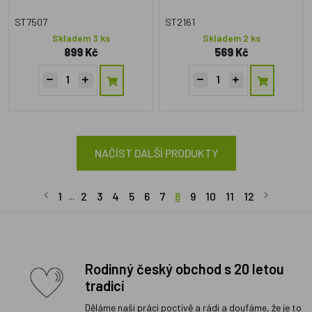
ST7507
ST2161
Skladem 3 ks
Skladem 2 ks
899 Kč
569 Kč
NAČÍST DALŠÍ PRODUKTY
1
2
3
4
5
6
7
8
9
10
11
12
...
Rodinný český obchod s 20 letou
tradicí
Děláme naši práci poctivě a rádi a doufáme, že je to