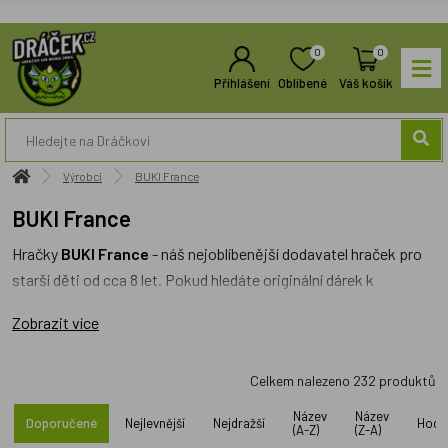
0
0
Přihlášení
Oblíbené
Váš košík
Výrobci
BUKI France
BUKI France
Hračky
BUKI France
- náš nejoblíbenější dodavatel hraček pro
starší děti od cca 8 let. Pokud hledáte originální dárek k
vánocům, které vaše děti zabaví i poučí,
BUKI France
je ideální
Zobrazit více
značka. Mezi nejoblíbenější patří
dětské mikroskopy
,
planetaria,
nebo třeba skvělý
hrnčířský kruh
pro kreativní
Celkem nalezeno
232
produktů
zábavu. Hrnčířský kruh má adaptér do elektřiny a je dostatečně
silný, aby si poradil s výrobou hrnečků a misek. Recenzovali
Název
Název
Doporučené
Nejlevnější
Nejdražší
Hodn
(A-Z)
(Z-A)
jsme ho pro vás
ZDE