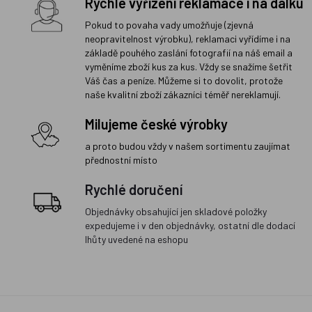
Rychlé vyřízení reklamace i na dálku
Pokud to povaha vady umožňuje (zjevná
neopravitelnost výrobku), reklamaci vyřídíme i na
základě pouhého zaslání fotografií na náš email a
vyměníme zboží kus za kus. Vždy se snažíme šetřit
Váš čas a peníze. Můžeme si to dovolit, protože
naše kvalitní zboží zákazníci téměř nereklamují.
Milujeme české výrobky
a proto budou vždy v našem sortimentu zaujímat
přednostní místo
Rychlé doručení
Objednávky obsahující jen skladové položky
expedujeme i v den objednávky, ostatní dle dodací
lhůty uvedené na eshopu