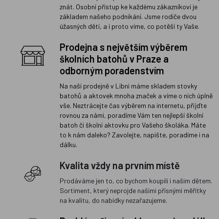
znát. Osobní přístup ke každému zákazníkovi je
základem našeho podnikání. Jsme rodiče dvou
úžasných dětí, a i proto víme, co potěší ty Vaše.
Prodejna s největším výběrem
školních batohů v Praze a
odborným poradenstvím
Na naší prodejně v Libni máme skladem stovky
batohů a aktovek mnoha značek a víme o nich úplně
vše. Neztrácejte čas výběrem na internetu, přijďte
rovnou za námi, poradíme Vám ten nejlepší školní
batoh či školní aktovku pro Vašeho školáka. Máte
to k nám daleko? Zavolejte, napište, poradíme i na
dálku.
Kvalita vždy na prvním místě
Prodáváme jen to, co bychom koupili i našim dětem.
Sortiment, který neprojde našimi přísnými měřítky
na kvalitu, do nabídky nezařazujeme.