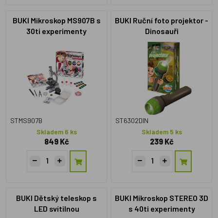
BUKI Mikroskop MS907B s
BUKI Ruční foto projektor -
30ti experimenty
Dinosauři
STMS907B
ST6302DIN
Skladem 6 ks
Skladem 5 ks
849 Kč
239 Kč
BUKI Dětský teleskop s
BUKI Mikroskop STEREO 3D
LED svítilnou
s 40ti experimenty