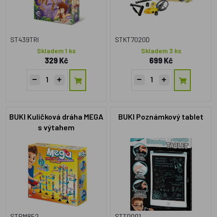
ST439TRI
STKT7020D
Skladem 1 ks
Skladem 3 ks
329 Kč
699 Kč
BUKI Kuličková dráha MEGA
BUKI Poznámkový tablet
s výtahem
STPM852
STTD001