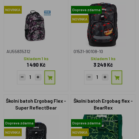
TaekBeardo
Na školní tašky pro prvňáčky se specializujeme,
přijďte si k
nám vybrat
. Skladové zásoby máme velké a umíme vám
NOVINKA
Doprava zdarma
poradit.
NOVINKA
AU55835312
01531-90108-10
Skladem 1 ks
Skladem 1 ks
1 490 Kč
3 249 Kč
Školní batoh Ergobag Flex -
Školní batoh Ergobag flex -
Super ReflectBear
BearRex
Doprava zdarma
Doprava zdarma
NOVINKA
NOVINKA